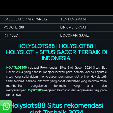
KALKULATOR MIX PARLAY
TENTANG KAMI
VOUCHER88
LINK ALTERNATIF
RTP SLOT
BOCORAN GAME
HOLYSLOTS88 | HOLYSLOT88 |
HOLYSLOT - SITUS GACOR TERBAIK DI
INDONESIA.
HOLYSLOTS88
sebagai Rekomendasi Situs Slot Gacor 2024
Situs Slot
Gacor 2024
yang saat ini menjadi incaran para pemain karena reputasi
situs yang solid dalam menyediakan permainan slot online, Holyslots88
telah terbukti sebagai platform yang dapat diandalkan yang Berkomitmen
memberikan pengalaman bermain yang aman dan
menyenangkan.
Holyslots88
menjamin keamanan dan kenyamanan bagi para
pemainnya.
Holyslots88 Situs rekomendasi